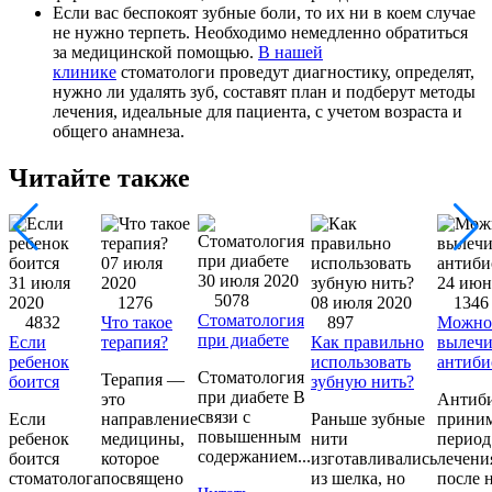
Если вас беспокоят зубные боли, то их ни в коем случае
не нужно терпеть. Необходимо немедленно обратиться
за медицинской помощью.
В нашей
клинике
стоматологи проведут диагностику, определят,
нужно ли удалять зуб, составят план и подберут методы
лечения,
идеальные для пациента, с учетом возраста и
общего анамнеза.
Читайте также
07 июля
30 июля 2020
31 июля
2020
24 июн
5078
2020
1276
08 июля 2020
1346
Стоматология
4832
Что такое
897
Можно
при диабете
Если
терапия?
Как правильно
вылечи
ребенок
использовать
антиби
Стоматология
Терапия —
боится
зубную нить?
при диабете В
это
Антиб
связи с
Если
направление
Раньше зубные
прини
повышенным
ребенок
медицины,
нити
период
содержанием...
боится
которое
изготавливались
лечени
стоматолога
посвящено
из шелка, но
после н