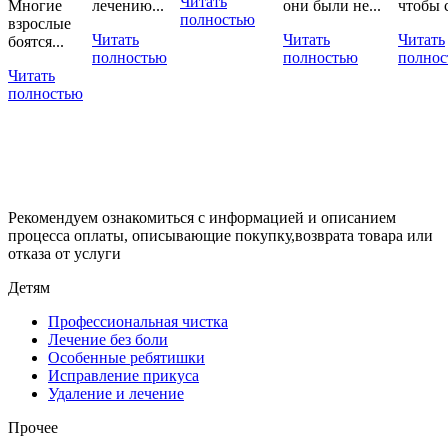
Читать
Многие
лечению...
они были не...
чтобы с
полностью
взрослые
Читать
Читать
Читать
боятся...
полностью
полностью
полнос
Читать
полностью
Рекомендуем ознакомиться с информацией и описанием
процессa оплаты, описывающие покупку,возврата товара или
отказа от услуги
Детям
Профессиональная чистка
Лечение без боли
Особенные ребятишки
Исправление прикуса
Удаление и лечение
Прочее