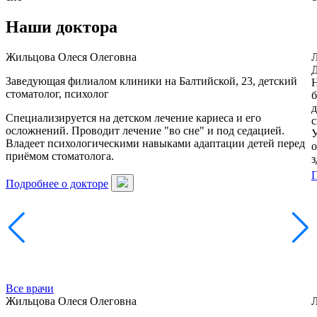
Наши доктора
Жильцова Олеся Олеговна
Л
Д
Заведующая филиалом клиники на Балтийской, 23, детский
Н
стоматолог, психолог
б
д
Специализируется на детском лечение кариеса и его
с
осложнений. Проводит лечение "во сне" и под седацией.
У
Владеет психологическими навыками адаптации детей перед
о
приёмом стоматолога.
з
П
Подробнее о докторе
Все врачи
Жильцова Олеся Олеговна
Л