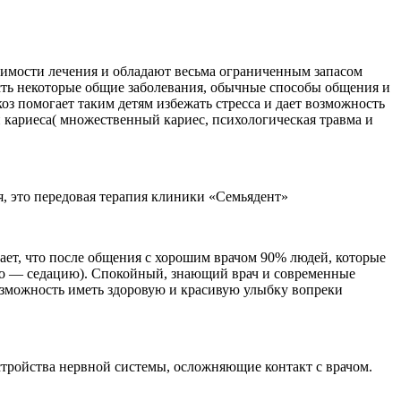
димости лечения и обладают весьма ограниченным запасом
есть некоторые общие заболевания, обычные способы общения и
коз помогает таким детям избежать стресса и дает возможность
 кариеса( множественный кариес, психологическая травма и
я, это передовая терапия клиники «Семьядент»
ет, что после общения с хорошим врачом 90% людей, которые
ство — седацию). Спокойный, знающий врач и современные
озможность иметь здоровую и красивую улыбку вопреки
стройства нервной системы, осложняющие контакт с врачом.