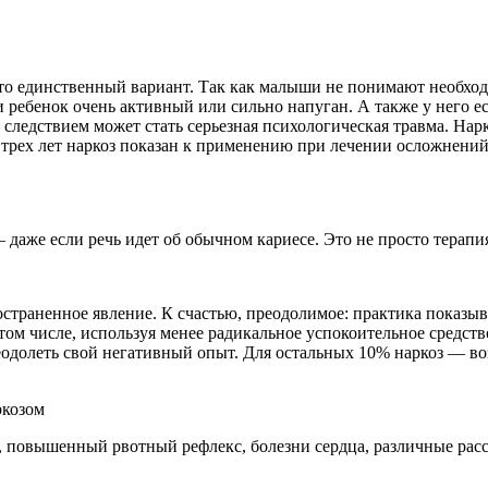
 это единственный вариант. Так как малыши не понимают необхо
и ребенок очень активный или сильно напуган. А также у него 
 следствием может стать серьезная психологическая травма. Нар
 трех лет наркоз показан к применению при лечении осложнений
даже если речь идет об обычном кариесе. Это не просто терапи
раненное явление. К счастью, преодолимое: практика показыва
в том числе, используя менее радикальное успокоительное сред
одолеть свой негативный опыт. Для остальных 10% наркоз — в
ркозом
, повышенный рвотный рефлекс, болезни сердца, различные рас